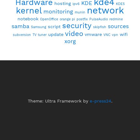
kde4
Hardware
KDE
hosting
ipv6
KDE5
network
kernel
monitoring
munin
notebook
OpenOffice
orange pi
postfix
PulseAudio
redmine
security
samba
sources
script
Samsung
skipfish
video
update
vmware
wifi
subversion
TV tuner
VNC
vpn
xorg
Theme: Ultra Framework by
e-press24
.