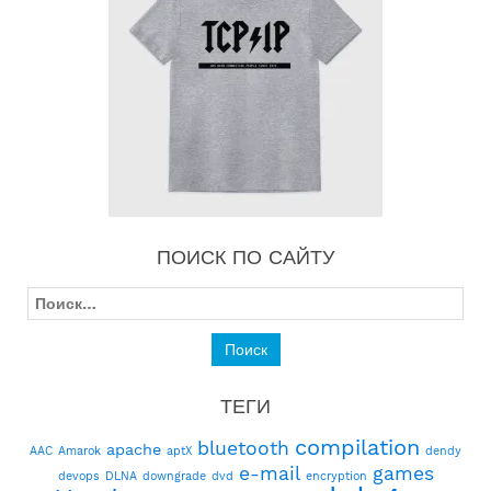
ПОИСК ПО САЙТУ
Найти:
ТЕГИ
compilation
bluetooth
apache
AAC
Amarok
aptX
dendy
e-mail
games
devops
DLNA
downgrade
dvd
encryption