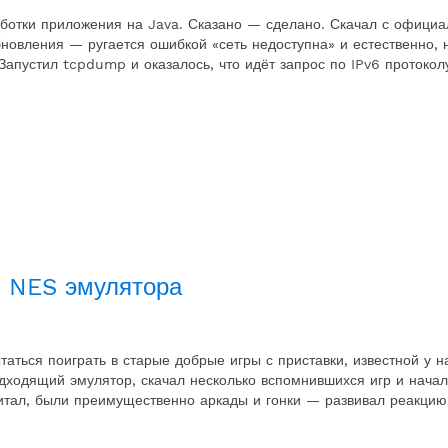
аботки приложения на Java. Сказано — сделано. Скачал с официа
обновления — ругается ошибкой «сеть недоступна» и естественно, 
 Запустил tcpdump и оказалось, что идёт запрос по IPv6 протокол
0 NES эмулятора
аться поиграть в старые добрые игры с приставки, известной у н
дходящий эмулятор, скачал несколько вспомнившихся игр и начал
очитал, были преимущественно аркады и гонки — развивал реакцию