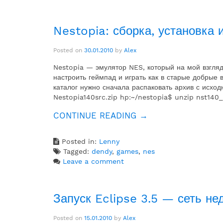
Nestopia: сборка, установка 
Posted on
30.01.2010
by
Alex
Nestopia — эмулятор NES, который на мой взгля
настроить геймпад и играть как в старые добрые
каталог нужно сначала распаковать архив с исход
Nestopia140src.zip hp:~/nestopia$ unzip nst140_
«NESTOPIA:
CONTINUE READING
→
СБОРКА,
УСТАНОВКА
Posted in:
Lenny
И
Tagged:
dendy
,
games
,
nes
НАСТРОЙКА»
Leave a comment
Запуск Eclipse 3.5 — сеть не
Posted on
15.01.2010
by
Alex