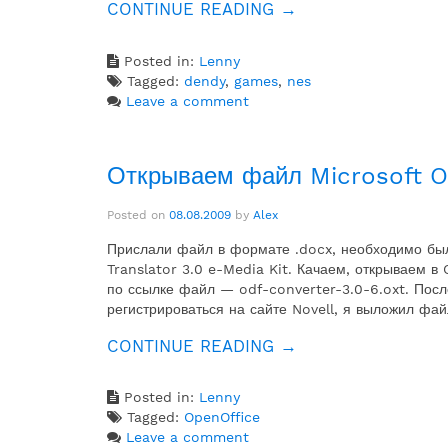
«УСТАНОВКА
CONTINUE READING
→
И
ЗАПУСК
Posted in:
Lenny
FCEUX
Tagged:
dendy
,
games
,
nes
2.0
Leave a comment
NES
ЭМУЛЯТОРА»
Открываем файл Microsoft Of
Posted on
08.08.2009
by
Alex
Прислали файл в формате .docx, необходимо был
Translator 3.0 e-Media Kit. Качаем, открываем в
по ссылке файл — odf-converter-3.0-6.oxt. После
регистрироваться на сайте Novell, я выложил фай
«ОТКРЫВАЕМ
CONTINUE READING
→
ФАЙЛ
MICROSOFT
Posted in:
Lenny
OFFICE
Tagged:
OpenOffice
2007
Leave a comment
.DOCX