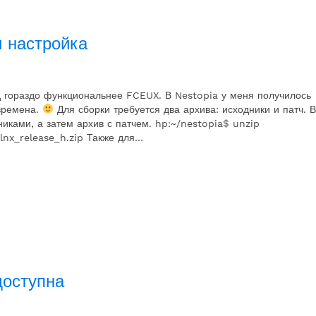
и настройка
д гораздо функциональнее FCEUX. В Nestopia у меня получилось
 времена.
Для сборки требуется два архива: исходники и патч. В
никами, а затем архив с патчем. hp:~/nestopia$ unzip
lnx_release_h.zip Также для…
доступна