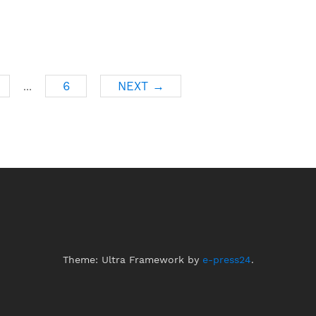
6
NEXT →
…
Theme: Ultra Framework by
e-press24
.