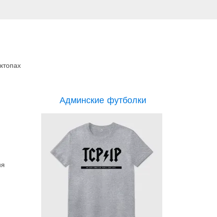
ктопах
Админские футболки
ия