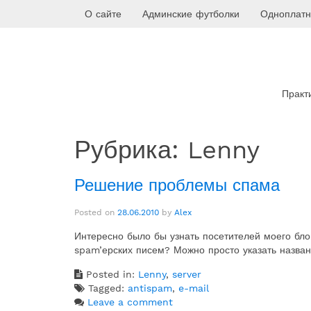
Skip
О сайте
Админские футболки
Одноплатн
to
content
Практ
Рубрика:
Lenny
Решение проблемы спама
Posted on
28.06.2010
by
Alex
Интересно было бы узнать посетителей моего бло
spam’ерских писем? Можно просто указать назван
Posted in:
Lenny
,
server
Tagged:
antispam
,
e-mail
Leave a comment