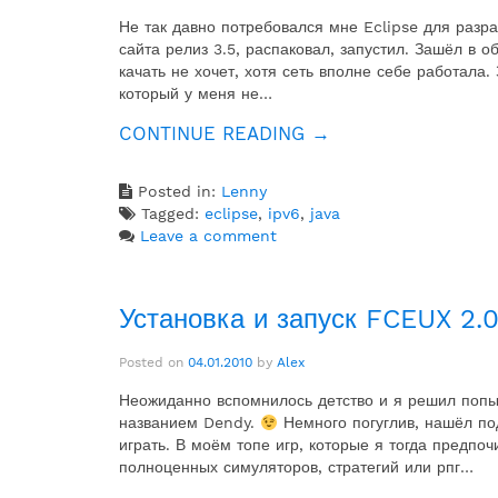
Не так давно потребовался мне Eclipse для разр
сайта релиз 3.5, распаковал, запустил. Зашёл в 
качать не хочет, хотя сеть вполне себе работала.
который у меня не…
«ЗАПУСК
CONTINUE READING
→
ECLIPSE
3.5
Posted in:
Lenny
—
Tagged:
eclipse
,
ipv6
,
java
СЕТЬ
Leave a comment
НЕДОСТУПНА»
Установка и запуск FCEUX 2.
Posted on
04.01.2010
by
Alex
Неожиданно вспомнилось детство и я решил попыт
названием Dendy.
Немного погуглив, нашёл по
играть. В моём топе игр, которые я тогда предп
полноценных симуляторов, стратегий или рпг…