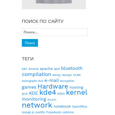
ПОИСК ПО САЙТУ
Найти:
ТЕГИ
bluetooth
apache
AAC
Amarok
aptX
compilation
dendy
devops
DLNA
e-mail
downgrade
dvd
encryption
Hardware
games
hosting
kde4
kernel
KDE
ipv6
KDE5
monitoring
munin
network
notebook
OpenOffice
orange pi
postfix
PulseAudio
redmine