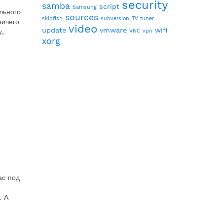
security
samba
script
Samsung
льного
sources
skipfish
subversion
TV tuner
ничего
video
update
vmware
wifi
у,
VNC
vpn
xorg
ас под
. А