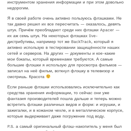
инструментом хранения информации и при этом довольно
недорогим.
Я в своей работе очень активно пользуюсь флэшками. Не
так давно решил их все пересчитать — оказалось, девять
штук. Причём преобладают среди них флэшки Apacer —
их аж семь штук. На некоторых флэшках live-
дистрибутивы, например тот же BackTrack, который я
активно использую в тестировании защищённости наших
сетей и серверов. На других — документы и кое-какие
мои бэкапы, который временами требуются. А самые
большие флэшки я использую для просмотра фильмов —
записал на неё фильм, воткнул флэшку в телевизор и
смотришь. Красота
Если раньше флэшки использовались исключительно как
средства хранения информации, то сейчас они уже
фантазия производителей пошла дальше и теперь можно
встретить флэшки различных видов и форм: и игрушки, и
зажигалки, и в кожаном чехле, и в металлическом корпусе,
которые выдерживает даже погружение под воду.
P.S. а самый оригинальный флэш-накопитель у меня был