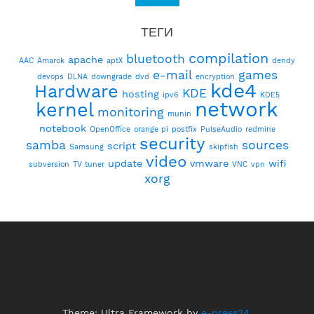
ТЕГИ
compilation
bluetooth
apache
AAC
Amarok
aptX
dendy
e-mail
games
devops
DLNA
downgrade
dvd
encryption
kde4
Hardware
KDE
hosting
ipv6
KDE5
network
kernel
monitoring
munin
notebook
OpenOffice
orange pi
postfix
PulseAudio
redmine
security
samba
sources
script
Samsung
skipfish
video
update
vmware
wifi
subversion
TV tuner
VNC
vpn
xorg
Theme: Ultra Framework by
e-press24
.