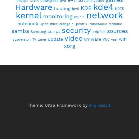
e-mail
games
devops
DLNA
downgrade
dvd
encryption
kde4
Hardware
KDE
hosting
ipv6
KDE5
network
kernel
monitoring
munin
notebook
OpenOffice
orange pi
postfix
PulseAudio
redmine
security
samba
sources
script
Samsung
skipfish
video
update
vmware
wifi
subversion
TV tuner
VNC
vpn
xorg
Theme: Ultra Framework by
e-press24
.