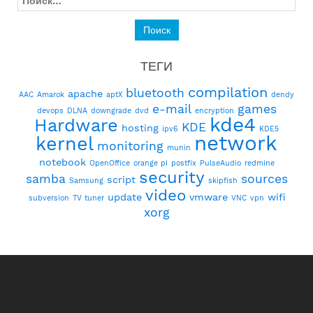
ТЕГИ
compilation
bluetooth
apache
AAC
Amarok
aptX
dendy
e-mail
games
devops
DLNA
downgrade
dvd
encryption
kde4
Hardware
KDE
hosting
ipv6
KDE5
network
kernel
monitoring
munin
notebook
OpenOffice
orange pi
postfix
PulseAudio
redmine
security
samba
sources
script
Samsung
skipfish
video
update
vmware
wifi
subversion
TV tuner
VNC
vpn
xorg