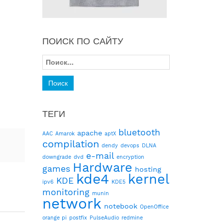
ПОИСК ПО САЙТУ
Найти:
ТЕГИ
bluetooth
apache
AAC
Amarok
aptX
compilation
dendy
devops
DLNA
e-mail
downgrade
dvd
encryption
Hardware
games
hosting
kde4
kernel
KDE
ipv6
KDE5
monitoring
munin
network
notebook
OpenOffice
orange pi
postfix
PulseAudio
redmine