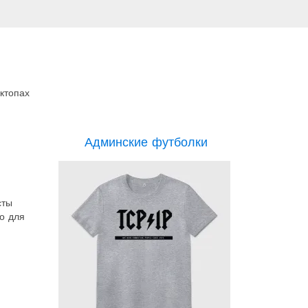
ктопах
Админские футболки
сты
о для