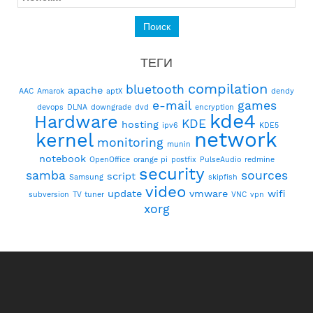
ТЕГИ
compilation
bluetooth
apache
AAC
Amarok
aptX
dendy
e-mail
games
devops
DLNA
downgrade
dvd
encryption
kde4
Hardware
KDE
hosting
ipv6
KDE5
network
kernel
monitoring
munin
notebook
OpenOffice
orange pi
postfix
PulseAudio
redmine
security
samba
sources
script
Samsung
skipfish
video
update
vmware
wifi
subversion
TV tuner
VNC
vpn
xorg