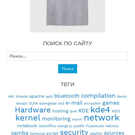
ПОИСК ПО САЙТУ
Найти:
ТЕГИ
compilation
bluetooth
apache
AAC
Amarok
aptX
dendy
e-mail
games
devops
DLNA
downgrade
dvd
encryption
kde4
Hardware
KDE
hosting
ipv6
KDE5
network
kernel
monitoring
munin
notebook
OpenOffice
orange pi
postfix
PulseAudio
redmine
security
samba
sources
script
Samsung
skipfish