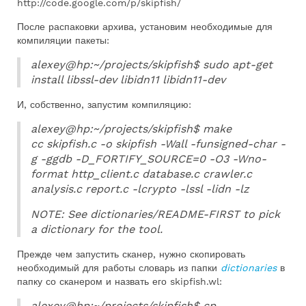
http://code.google.com/p/skipfish/
После распаковки архива, установим необходимые для
компиляции пакеты:
alexey@hp:~/projects/skipfish$ sudo apt-get
install libssl-dev libidn11 libidn11-dev
И, собственно, запустим компиляцию:
alexey@hp:~/projects/skipfish$ make
cc skipfish.c -o skipfish -Wall -funsigned-char -
g -ggdb -D_FORTIFY_SOURCE=0 -O3 -Wno-
format http_client.c database.c crawler.c
analysis.c report.c -lcrypto -lssl -lidn -lz
NOTE: See dictionaries/README-FIRST to pick
a dictionary for the tool.
Прежде чем запустить сканер, нужно скопировать
необходимый для работы словарь из папки
dictionaries
в
папку со сканером и назвать его skipfish.wl:
alexey@hp:~/projects/skipfish$ cp