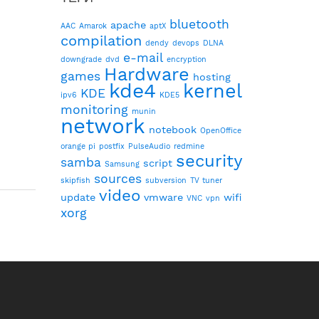
bluetooth
apache
AAC
Amarok
aptX
compilation
dendy
devops
DLNA
e-mail
downgrade
dvd
encryption
Hardware
games
hosting
kde4
kernel
KDE
ipv6
KDE5
monitoring
munin
network
notebook
OpenOffice
orange pi
postfix
PulseAudio
redmine
security
samba
script
Samsung
sources
skipfish
subversion
TV tuner
video
update
vmware
wifi
VNC
vpn
xorg