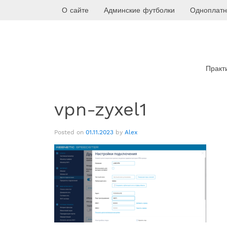
Skip
О сайте
Админские футболки
Одноплатн
to
content
Практ
vpn-zyxel1
Posted on
01.11.2023
by
Alex