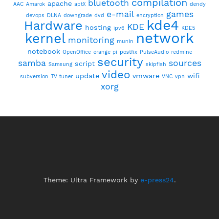
compilation
bluetooth
apache
AAC
Amarok
aptX
dendy
e-mail
games
devops
DLNA
downgrade
dvd
encryption
kde4
Hardware
KDE
hosting
ipv6
KDE5
network
kernel
monitoring
munin
notebook
OpenOffice
orange pi
postfix
PulseAudio
redmine
security
samba
sources
script
Samsung
skipfish
video
update
vmware
wifi
subversion
TV tuner
VNC
vpn
xorg
Theme: Ultra Framework by
e-press24
.