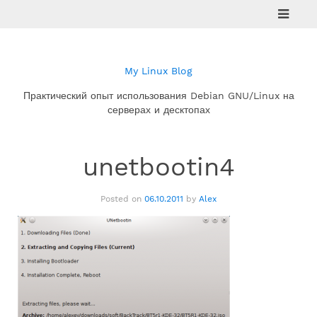
Skip
to
content
My Linux Blog
Практический опыт использования Debian GNU/Linux на
серверах и десктопах
unetbootin4
Posted on
06.10.2011
by
Alex