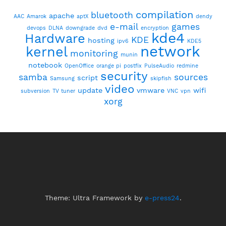
compilation
bluetooth
apache
AAC
Amarok
aptX
dendy
e-mail
games
devops
DLNA
downgrade
dvd
encryption
kde4
Hardware
KDE
hosting
ipv6
KDE5
network
kernel
monitoring
munin
notebook
OpenOffice
orange pi
postfix
PulseAudio
redmine
security
samba
sources
script
Samsung
skipfish
video
update
vmware
wifi
subversion
TV tuner
VNC
vpn
xorg
Theme: Ultra Framework by
e-press24
.