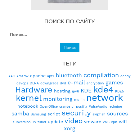
ПОИСК ПО САЙТУ
Найти:
ТЕГИ
compilation
bluetooth
apache
AAC
Amarok
aptX
dendy
e-mail
games
devops
DLNA
downgrade
dvd
encryption
kde4
Hardware
KDE
hosting
ipv6
KDE5
network
kernel
monitoring
munin
notebook
OpenOffice
orange pi
postfix
PulseAudio
redmine
security
samba
sources
script
Samsung
skipfish
video
update
vmware
wifi
subversion
TV tuner
VNC
vpn
xorg